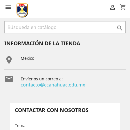
shopping_cart



INFORMACIÓN DE LA TIENDA

Mexico

Envíenos un correo a:
contacto@ccanahuac.edu.mx
CONTACTAR CON NOSOTROS
Tema